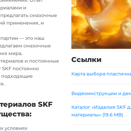
применения. Опыт
ериалами и
 предлагать смазочные
ий применения, и
партии — это наш
едлагаем смазочные
чке мира.
Ссылки
териалов и постоянные
т SKF постоянно
Карта выбора пластичны
я подходящие
я.
Видеоинструкции и де
териалов SKF
Каталог «Изделия SKF 
щества:
материалы»
(19.6 MB)
х условиях