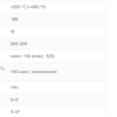
>250 °C (>480 °F)
185
15
265–295
макс. +50 (макс. 325)
°C,
+50 макс. изменение
«M»
0–0
0–0*