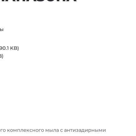
лы
0.1 KB)
B)
вого комплексного мыла с антизадирными