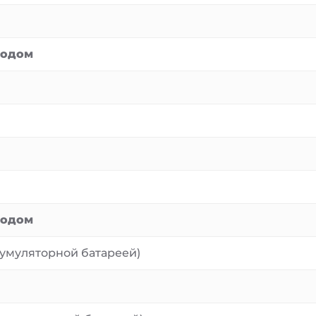
водом
водом
кумуляторной батареей)