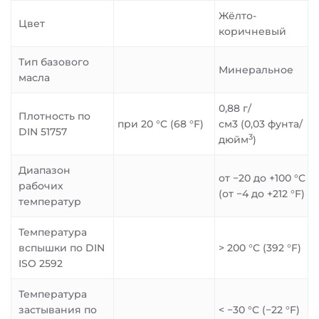
Жёлто-
Цвет
коричневый
Тип базового
Минеральное
масла
0,88 г/
Плотность по
при 20 °C (68 °F)
см3 (0,03 фунта/
DIN 51757
3
дюйм
)
Диапазон
от −20 до +100 °C
рабочих
(от −4 до +212 °F)
температур
Температура
вспышки по DIN
> 200 °C (392 °F)
ISO 2592
Температура
застывания по
< −30 °C (−22 °F)