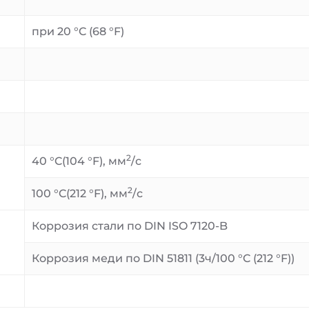
при 20 °C (68 °F)
2
40 °C(104 °F), мм
/с
2
100 °C(212 °F), мм
/с
Коррозия стали по DIN ISO 7120-B
Коррозия меди по DIN 51811 (3ч/100 °C (212 °F))