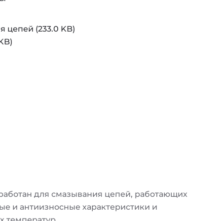
 цепей (233.0 KB)
KB)
зработан для смазывания цепей, работающих
ые и антиизносные характеристики и
х температур.