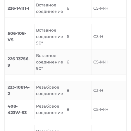
Вставное
226-14111-1
6
C5-M-H
соединение
Вставное
506-108-
соединение
6
C3-H
VS
90°
Вставное
226-13756-
соединение
6
C5-M-H
9
90°
223-10814-
Резьбовое
8
C3-H
2
соединение
408-
Резьбовое
8
C5-M-H
423W-S3
соединение