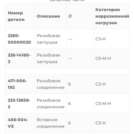
Категория
Номер
Описание
∅
коррозионной
детали
нагрузки
2260-
Резьбовая
—
C3-H
00000020
заглушка
226-14160-
Резьбовая
—
C5-M-H
3
заглушка
471-006-
Резьбовое
6
C3-H
192
соединение
223-13658-
Резьбовое
6
C5-M-H
2
соединение
456-004-
Вставное
6
C3-H
VS
соединение