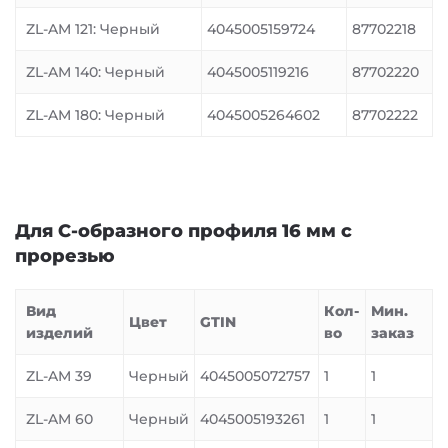
ZL-AM 121: Черный
4045005159724
87702218
ZL-AM 140: Черный
4045005119216
87702220
ZL-AM 180: Черный
4045005264602
87702222
Для С-образного профиля 16 мм с
прорезью
Вид
Кол-
Мин.
Цвет
GTIN
изделий
во
заказ
ZL-AM 39
Черный
4045005072757
1
1
ZL-AM 60
Черный
4045005193261
1
1