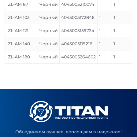
ZL-AM 87
Черный
4045005210074
1
1
ZL-AM 103
Черный
4045005172846
1
1
ZL-AM 121
Черный
4045005159724
1
1
ZL-AM 140
Черный
4045005119216
1
1
ZL-AM 180
Черный
4045005264602
1
1
Объединяем лучшее, воплощаем в надежное!