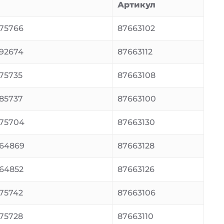
Артикул
75766
87663102
92674
87663112
75735
87663108
85737
87663100
75704
87663130
64869
87663128
64852
87663126
75742
87663106
75728
87663110