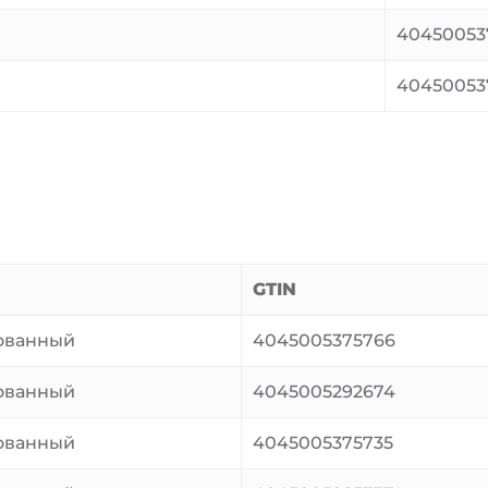
40450053
40450053
GTIN
ованный
4045005375766
ованный
4045005292674
ованный
4045005375735