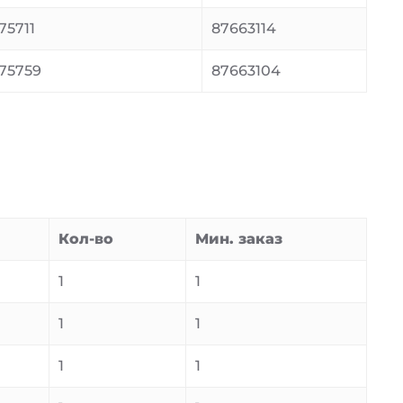
75711
87663114
75759
87663104
Кол-во
Мин. заказ
1
1
1
1
1
1