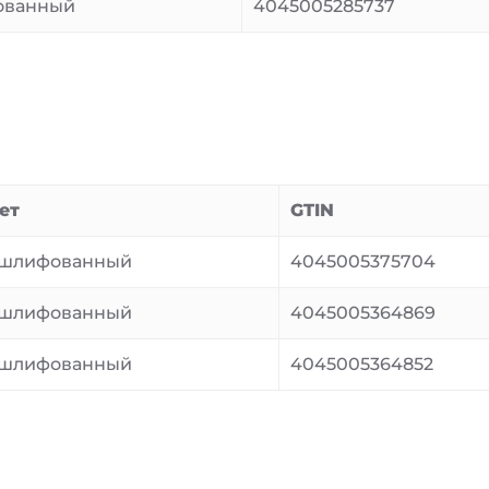
ованный
4045005285737
ет
GTIN
шлифованный
4045005375704
шлифованный
4045005364869
шлифованный
4045005364852