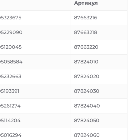
Артикул
5323675
87663216
05229090
87663218
5120045
87663220
05058584
87824010
5232663
87824020
5193391
87824030
5261274
87824040
5114204
87824050
5016294
87824060