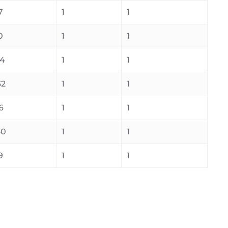
7
1
1
0
1
1
04
1
1
32
1
1
6
1
1
40
1
1
9
1
1