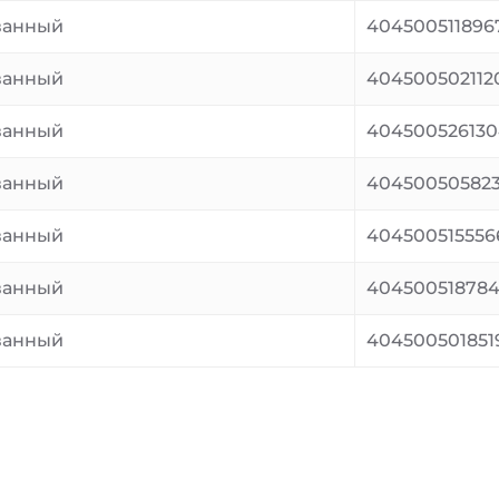
ванный
404500511896
ванный
404500502112
ванный
40450052613
ванный
40450050582
ванный
404500515556
ванный
40450051878
ванный
404500501851