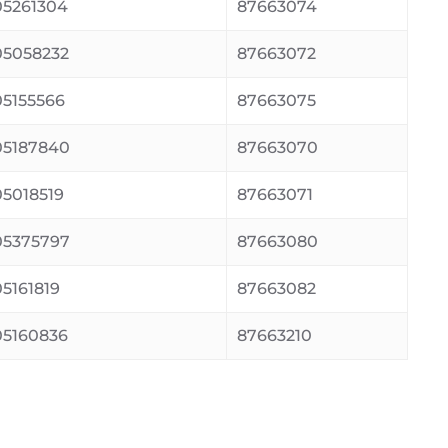
5261304
87663074
5058232
87663072
5155566
87663075
5187840
87663070
5018519
87663071
5375797
87663080
5161819
87663082
5160836
87663210