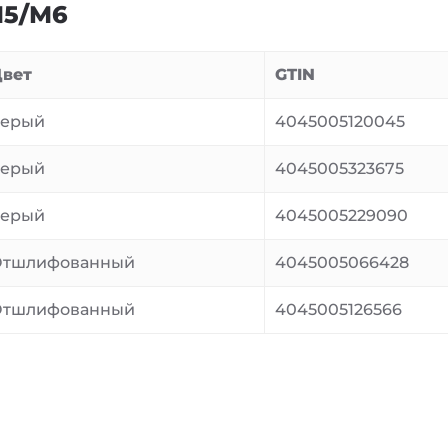
М5/М6
вет
GTIN
Серый
4045005120045
Серый
4045005323675
Серый
4045005229090
Отшлифованный
4045005066428
Отшлифованный
4045005126566