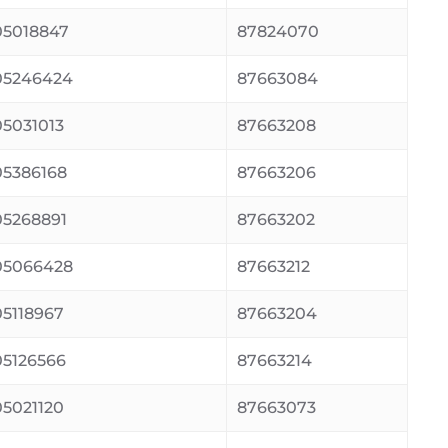
5018847
87824070
05246424
87663084
5031013
87663208
5386168
87663206
5268891
87663202
05066428
87663212
5118967
87663204
5126566
87663214
5021120
87663073