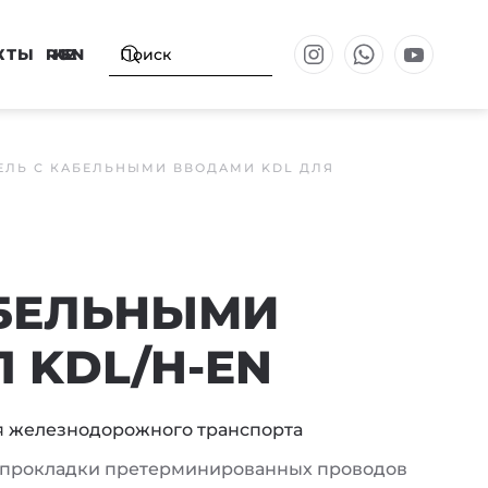
КТЫ
RU
KZ
EN
ЕЛЬ С КАБЕЛЬНЫМИ ВВОДАМИ KDL ДЛЯ
АБЕЛЬНЫМИ
 KDL/H-EN
я железнодорожного транспорта
я прокладки претерминированных проводов