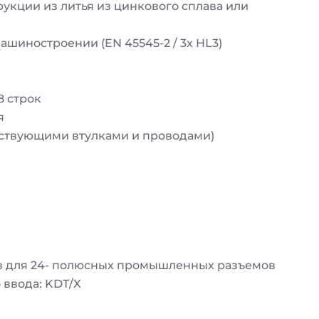
укции из литья из цинкового сплава или
иностроении (EN 45545-2 / 3x HL3)
8 строк
я
етствующими втулками и проводами)
в для 24- полюсных промышленных разъемов
 ввода: KDT/X