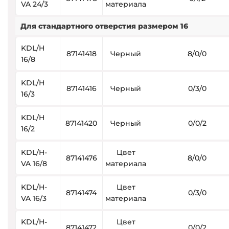
VA 24/3
материала
Для стандартного отверстия размером 16
KDL/H
87141418
Черный
8/0/0
16/8
KDL/H
87141416
Черный
0/3/0
16/3
KDL/H
87141420
Черный
0/0/2
16/2
KDL/H-
Цвет
87141476
8/0/0
VA 16/8
материала
KDL/H-
Цвет
87141474
0/3/0
VA 16/3
материала
KDL/H-
Цвет
87141472
0/0/2