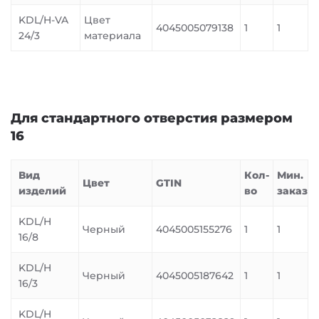
KDL/H-VA
Цвет
4045005079138
1
1
24/3
материала
Для стандартного отверстия размером
16
Вид
Кол-
Мин.
Цвет
GTIN
изделий
во
заказ
KDL/H
Черный
4045005155276
1
1
16/8
KDL/H
Черный
4045005187642
1
1
16/3
KDL/H