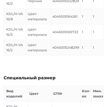
Черный
4045005032829
1
1
16/2
KDL/H-VA
Цвет
4045005164261
1
1
16/8
материала
KDL/H-VA
Цвет
4045005169723
1
1
16/3
материала
KDL/H-VA
Цвет
4045005248299
1
1
16/2
материала
Специальный размер
Вид
Кол-
Мин.
Цвет
GTIN
изделий
во
заказ
KDL/H