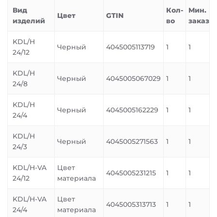
Вид
Кол-
Мин.
Цвет
GTIN
изделий
во
заказ
KDL/H
Черный
4045005113719
1
1
24/12
KDL/H
Черный
4045005067029
1
1
24/8
KDL/H
Черный
4045005162229
1
1
24/4
KDL/H
Черный
4045005271563
1
1
24/3
KDL/H-VA
Цвет
4045005231215
1
1
24/12
материала
KDL/H-VA
Цвет
4045005313713
1
1
24/4
материала