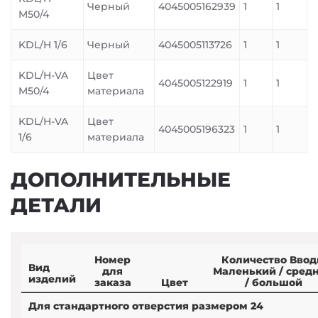
Черный
4045005162939
1
1
M50/4
KDL/H 1/6
Черный
4045005113726
1
1
KDL/H-VA
Цвет
4045005122919
1
1
M50/4
материала
KDL/H-VA
Цвет
4045005196323
1
1
1/6
материала
ДОПОЛНИТЕЛЬНЫЕ
ДЕТАЛИ
Номер
Количество Вво
Вид
для
Маленький / сред
изделий
заказа
Цвет
/ большой
Для стандартного отверстия размером 24