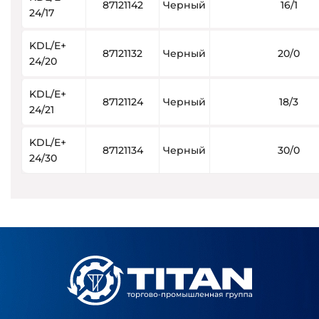
87121142
Черный
16/1
24/17
KDL/E+
87121132
Черный
20/0
24/20
KDL/E+
87121124
Черный
18/3
24/21
KDL/E+
87121134
Черный
30/0
24/30