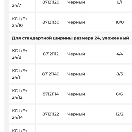
87121120
Черный
6/1
24/7
KDL/E+
87121130
Черный
10/0
24/10
Для стандартной ширины размера 24, уложенный
KDL/E+
87121112
Черный
4/4
24/8
KDL/E+
87121140
Черный
8/3
24/11
KDL/E+
87121114
Черный
6/6
24/12
KDL/E+
87121122
Черный
12/2
24/14
KDL/E+