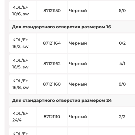
KDL/E+
87121150
Черный
6/0
10/6, sw
Для стандартного отверстия размером 16
KDL/E+
87121164
Черный
0/2
16/2, sw
KDL/E+
87121162
Черный
4/1
16/5, sw
KDL/E+
87121160
Черный
8/0
16/8, sw
Для стандартного отверстия размером 24
KDL/E+
87121110
Черный
2/2
24/4
KDL/E+