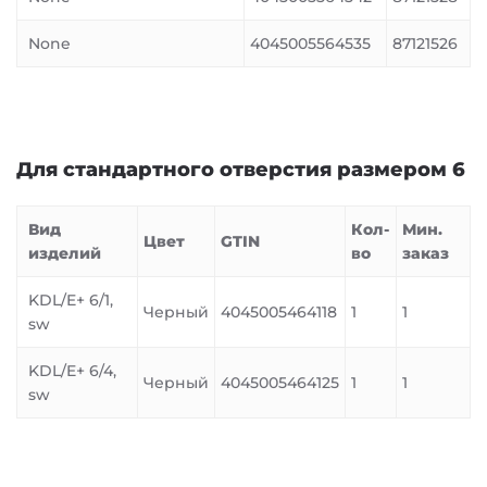
None
4045005564535
87121526
Для стандартного отверстия размером 6
Вид
Кол-
Мин.
Цвет
GTIN
изделий
во
заказ
KDL/E+ 6/1,
Черный
4045005464118
1
1
sw
KDL/E+ 6/4,
Черный
4045005464125
1
1
sw