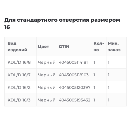
Для стандартного отверстия размером
16
Вид
Кол-
Мин.
Цвет
GTIN
изделий
во
заказ
KDL/D 16/8
Черный
4045005114181
1
1
KDL/D 16/7
Черный
4045005118103
1
1
KDL/D 16/2
Черный
4045005120397
1
1
KDL/D 16/3
Черный
4045005195432
1
1