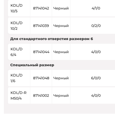
KDL/D
87141042
Черный
4/1/0
10/5
KDL/D
87141039
Черный
0/2/0
10/2
Для стандартного отверстия размером 6
KDL/D
87141044
Черный
4/0/0
6/4
Специальный размер
KDL/D
87141048
Черный
6/0/0
1/6
KDL/D-R
87141002
Черный
4/0/0
M50/4