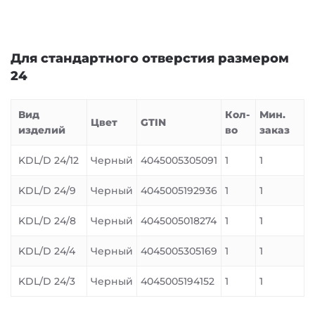
Для стандартного отверстия размером
24
Вид
Кол-
Мин.
Цвет
GTIN
изделий
во
заказ
KDL/D 24/12
Черный
4045005305091
1
1
KDL/D 24/9
Черный
4045005192936
1
1
KDL/D 24/8
Черный
4045005018274
1
1
KDL/D 24/4
Черный
4045005305169
1
1
KDL/D 24/3
Черный
4045005194152
1
1