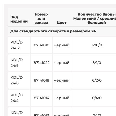
Номер
Количество Вводы
Вид
для
Маленький / средний
изделий
заказа
Цвет
большой
Для стандартного отверстия размером 24
KDL/D
87141010
Черный
12/0/0
24/12
KDL/D
87141022
Черный
8/1/0
24/9
KDL/D
87141018
Черный
6/2/0
24/8
KDL/D
87141014
Черный
0/4/0
24/4
KDL/D
87141013
Черный
0/1/2