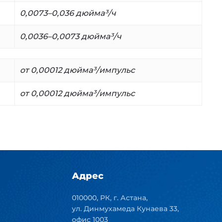
0,0073–0,036 дюйма³/ч
0,0036
–
0,0073
дюйма³/ч
от 0,00012 дюйма³/импульс
от 0,00012 дюйма³/импульс
Адрес
010000, РК, г. Астана,
ул. Динмухамеда Кунаева 33,
офис 1003