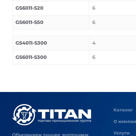
GS6011-S20
6
GS6011-S50
6
GS4011-S300
4
GS6011-S300
6
Каталог
О компа
Услуги
Объединяем лучшее, воплощаем