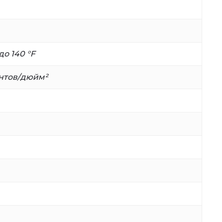
до 140 °F
унтов/дюйм²