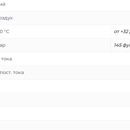
ий
оздух
0 °C
от +32 
бар
145 ф
 тока
пост. тока