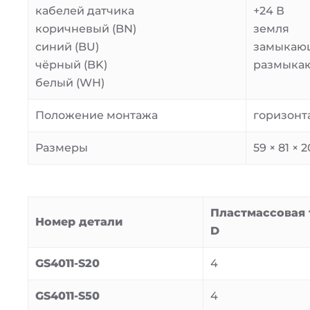
кабелей датчика
+24 В
коричневый (BN)
земля
синий (BU)
замыкающ
чёрный (BK)
размыка
белый (WH)
Положение монтажа
горизонт
Размеры
59 × 81 × 
Пластмассовая 
Номер детали
D
GS4011-S20
4
GS4011-S50
4