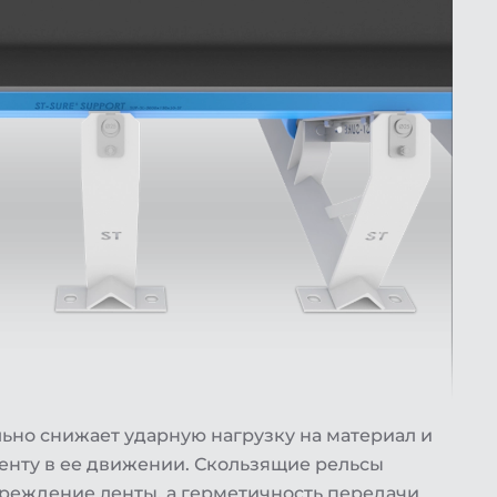
ьно снижает ударную нагрузку на материал и
енту в ее движении. Скользящие рельсы
реждение ленты, а герметичность передачи