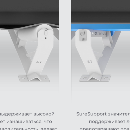
 выдерживает высокой
SureSupport значител
ет изнашиваться, что
поддерживает л
водительность, делает
предотвращают пов