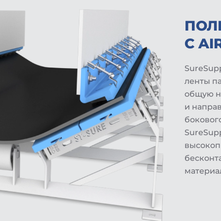
ПОЛ
С AI
SureSup
ленты п
общую н
и напра
бокового
SureSupp
высокоп
бесконт
материа