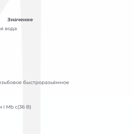
Значение
я вода
резьбовое быстроразьёмное
 и I Mb c(36 B)