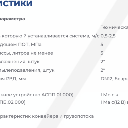
ИСТИКИ
параметра
Техническа
которую й устанавливается система, м/с
0,5-2,5
одящем ПОТ, МПа
5
ассы, литров не менее
5
влажнения, штук
2*
 пылеподавления, штук
2*
ия РВД, мм
DN12, без
ьное устройство АСПП.01.000)
I Mb с k
ПБ.02.000)
I Ma c(12 B)
арактеристик конвейера и грузопотока