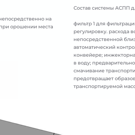
Состав системы АСПП д
 непосредственно на
фильтр 1 для фильтраци
 при орошении места
регулировку. расхода в
непосредственной близ
автоматический контро
конвейере; инжекторна
в воду; предварительн
смачивание транспорт
предотвращает образов
транспортируемой мас