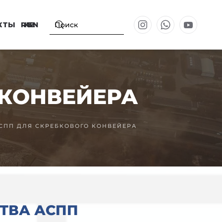
КТЫ
RU
KZ
EN
 КОНВЕЙЕРА
СПП ДЛЯ СКРЕБКОВОГО КОНВЕЙЕРА
ТВА АСПП