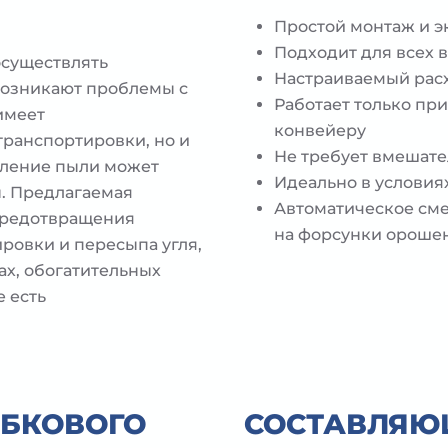
П
Простой монтаж и э
Подходит для всех 
осуществлять
Настраиваемый рас
возникают проблемы с
Работает только пр
имеет
конвейеру
транспортировки, но и
Не требует вмешате
пление пыли может
Идеально в условия
. Предлагаемая
Автоматическое сме
предотвращения
на форсунки ороше
ровки и пересыпа угля,
ах, обогатительных
е есть
ЕБКОВОГО
СОСТАВЛЯЮ