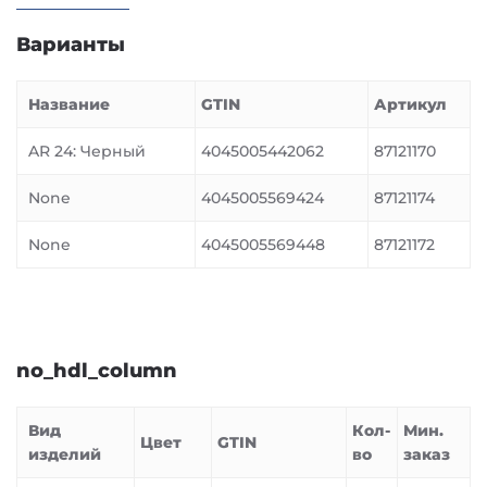
Варианты
Название
GTIN
Артикул
AR 24: Черный
4045005442062
87121170
None
4045005569424
87121174
None
4045005569448
87121172
no_hdl_column
Вид
Кол-
Мин.
Цвет
GTIN
изделий
во
заказ