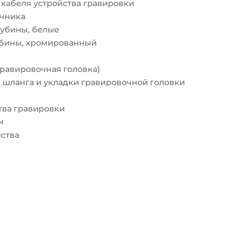
 кабеля устройства гравировки
ечника
лубины, белые
лубины, хромированный
гравировочная головка)
я шланга и укладки гравировочной головки
тва гравировки
и
ства