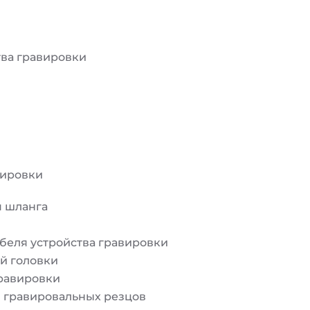
тва гравировки
вировки
я шланга
беля устройства гравировки
й головки
гравировки
и гравировальных резцов