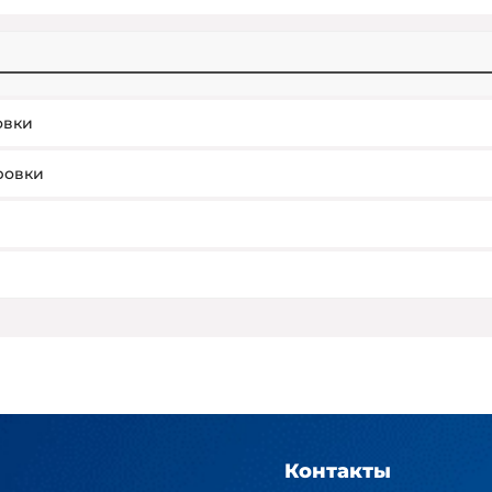
овки
ровки
Контакты