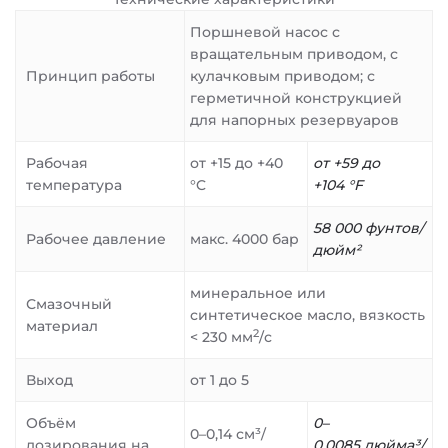
Поршневой насос с
вращательным приводом, с
Принцип работы
кулачковым приводом; с
герметичной конструкцией
для напорных резервуаров
Рабочая
от +15 до +40
от +59 до
температура
°C
+104 °F
58 000 фунтов/
Рабочее давление
макс. 4000 бар
дюйм²
минеральное или
Смазочный
синтетическое масло, вязкость
материал
2
< 230 мм
/с
Выход
от 1 до 5
Объём
0–
0–0,14 см³/
дозирования на
0,0085 дюйма³/