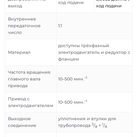
ход подачи
выход
ход подачи
Внутреннее
передаточное
1:1
число
доступны трёхфазный
Материал
электродвигатель и редуктор с
фланцем
Частота вращения
−1
главного вала
10–500 мин.
привода
Привод с
−1
10–500 мин.
электродвигателем
Выходное
уплотнения и втулки для
3
1
соединение
трубопровода
/
×
/
8
8