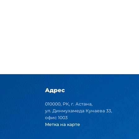
Адрес
010000, РК, г. Астана,
ул. Динмухамеда Кунаева 33,
офис 1003
Метка на карте