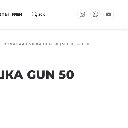
КТЫ
RU
KZ
EN
ВОДЯНАЯ ПУШКА GUN 50 (MD50) — 1500
КА GUN 50