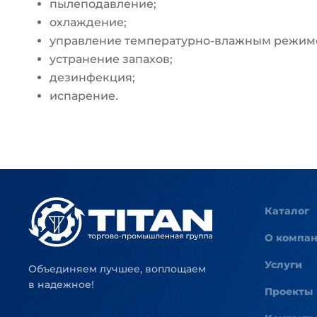
пылеподавление;
охлаждение;
управление температурно-влажным режим
устранение запахов;
дезинфекция;
испарение.
Каталог
О компа
Услуги
Объединяем лучшее, воплощаем
в надежное!
Проекты