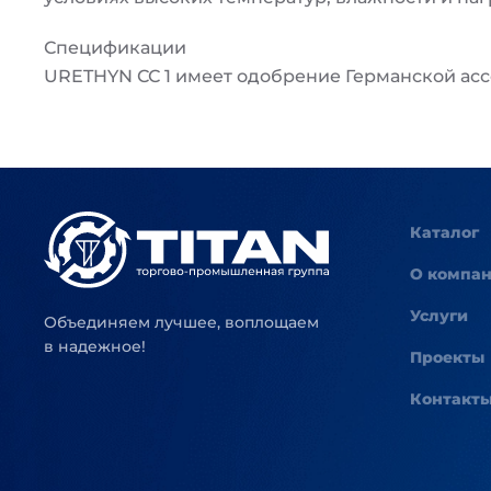
Спецификации
URETHYN СС 1 имеет одобрение Германской асс
Каталог
О компа
Услуги
Объединяем лучшее, воплощаем
в надежное!
Проекты
Контакт