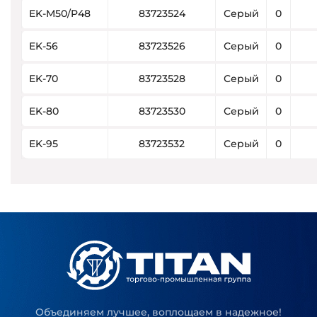
EK-M50/P48
83723524
Серый
0
EK-56
83723526
Серый
0
EK-70
83723528
Серый
0
EK-80
83723530
Серый
0
EK-95
83723532
Серый
0
Объединяем лучшее, воплощаем в надежное!