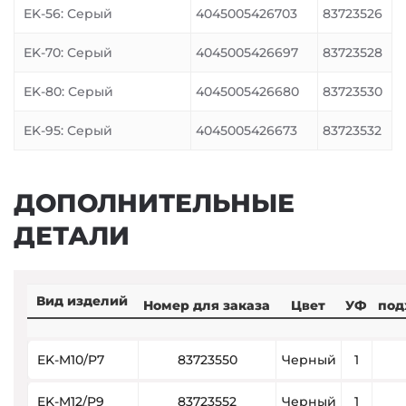
EK-56: Серый
4045005426703
83723526
EK-70: Серый
4045005426697
83723528
EK-80: Серый
4045005426680
83723530
EK-95: Серый
4045005426673
83723532
ДОПОЛНИТЕЛЬНЫЕ
ДЕТАЛИ
Вид изделий
Номер для заказа
Цвет
УФ
под
EK-M10/P7
83723550
Черный
1
EK-M12/P9
83723552
Черный
1