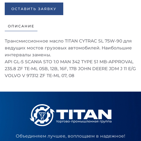
ОСТАВИТЬ ЗАЯВКУ
ОПИСАНИЕ
Трансмиссионное масло TITAN CYTRAC SL 75W-90 для
ведущих мостов грузовых автомобилей. Наибольшие
интервалы замены.
API GL-5 SCANIA STO 1:0 MAN 342 TYPE S1 MB-APPROVAL
235.8 ZF TE-ML 05B, 12B, 16F, 17B JOHN DEERE JDM J 11 E/G
VOLVO V 97312 ZF TE-ML 07, 08
Объединяем лучшее, воплощаем в надежное!