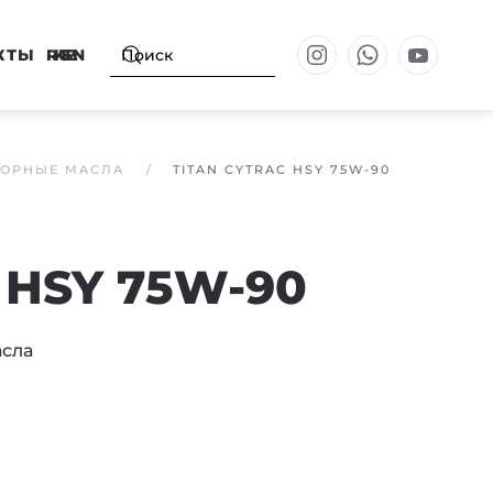
КТЫ
RU
KZ
EN
ОРНЫЕ МАСЛА
TITAN CYTRAC HSY 75W-90
 HSY 75W-90
сла