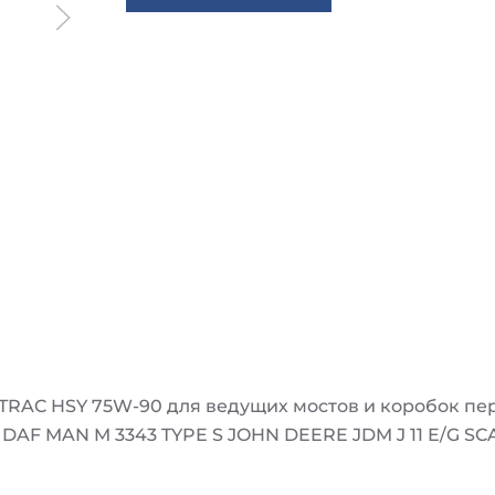
TRAC HSY 75W-90 для ведущих мостов и коробок пе
 21B DAF MAN M 3343 TYPE S JOHN DEERE JDM J 11 E/G SC