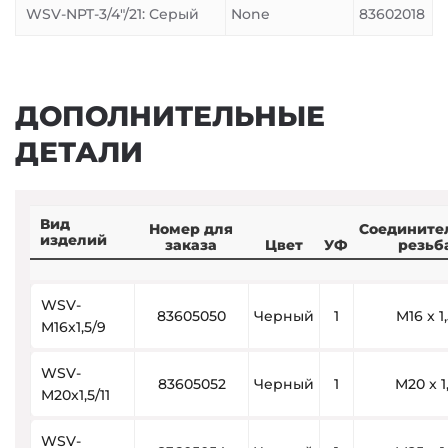
WSV-NPT-3/4″/21: Серый
None
83602018
ДОПОЛНИТЕЛЬНЫЕ
ДЕТАЛИ
Вид
Номер для
Соедините
изделий
заказа
Цвет
УФ
резьб
WSV-
83605050
Черный
1
M16 x 1
M16x1,5/9
WSV-
83605052
Черный
1
M20 x 1
M20x1,5/11
WSV-