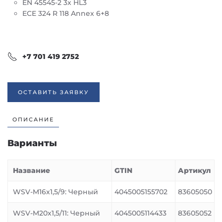
EN 45545-2 3x HL3
ECE 324 R 118 Annex 6+8
+7 701 419 2752
ОСТАВИТЬ ЗАЯВКУ
ОПИСАНИЕ
Варианты
Название
GTIN
Артикул
WSV-M16x1,5/9: Черный
4045005155702
83605050
WSV-M20x1,5/11: Черный
4045005114433
83605052