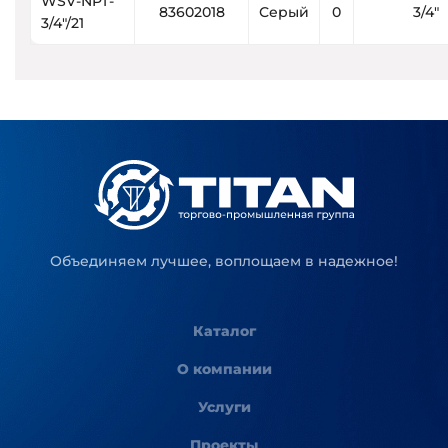
WSV-NPT-
83602018
Серый
0
3/4″
3/4″/21
Объединяем лучшее, воплощаем в надежное!
Каталог
О компании
Услуги
Проекты