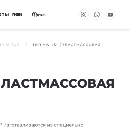
КТЫ
RU
KZ
EN
ИЯ M-TOP
ТИП VW 45° (ПЛАСТМАССОВАЯ
(ПЛАСТМАССОВАЯ
 изготавливаются из специально