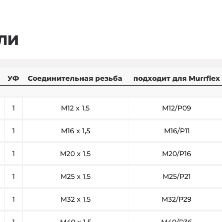
ЛИ
УФ
Соединительная резьба
подходит для Murrflex
1
M12 x 1,5
M12/P09
1
M16 x 1,5
M16/P11
1
M20 x 1,5
M20/P16
1
M25 x 1,5
M25/P21
1
M32 x 1,5
M32/P29
1
M40 x 1,5
M40/P36