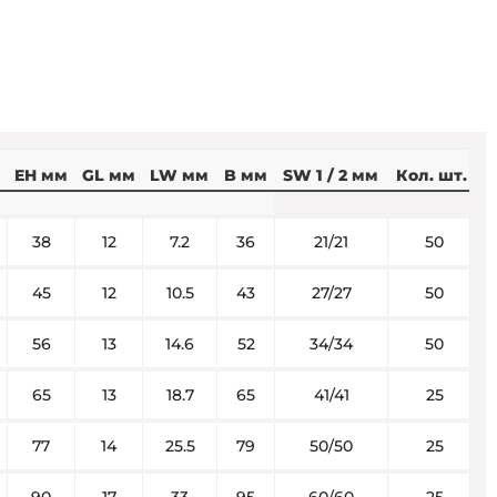
EH мм
GL мм
LW мм
B мм
SW 1 / 2 мм
Кол. шт.
38
12
7.2
36
21/21
50
45
12
10.5
43
27/27
50
56
13
14.6
52
34/34
50
65
13
18.7
65
41/41
25
77
14
25.5
79
50/50
25
90
17
33
95
60/60
25