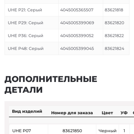
UHE P21: Серый
4045005365507
83621818
UHE P29: Серый
4045005399069
83621820
UHE P36: Серый
4045005399052
83621822
UHE P48: Серый
4045005399045
83621824
ДОПОЛНИТЕЛЬНЫЕ
ДЕТАЛИ
Вид изделий
Номер для заказа
Цвет
УФ
UHE P07
83621850
Черный
1