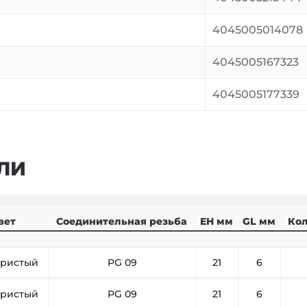
4045005014078
4045005167323
4045005177339
ЛИ
вет
Соединительная резьба
EH мм
GL мм
Кол
ристый
PG 09
21
6
ристый
PG 09
21
6