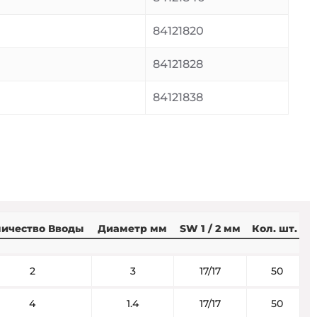
84121820
84121828
84121838
ичество Вводы
Диаметр мм
SW 1 / 2 мм
Кол. шт.
2
3
17/17
50
4
1.4
17/17
50