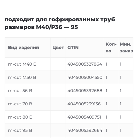
подходит для гофрированных труб
размеров M40/P36 — 95
Кол-
Мин.
Вид изделий
Цвет
GTIN
во
заказ
m-cut M40 B
4045005327864
1
1
m-cut M50 B
4045005004550
1
1
m-cut 56 B
4045005392688
1
1
m-cut 70 B
4045005239136
1
1
m-cut 80 B
4045005409751
1
1
m-cut 95 B
4045005392664
1
1