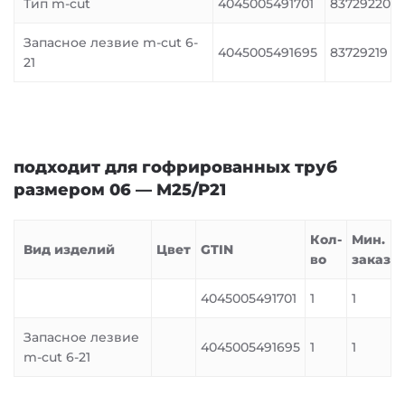
Тип m-cut
4045005491701
83729220
Запасное лезвие m-cut 6-
4045005491695
83729219
21
подходит для гофрированных труб
размером 06 — M25/P21
Кол-
Мин.
Вид изделий
Цвет
GTIN
во
заказ
4045005491701
1
1
Запасное лезвие
4045005491695
1
1
m-cut 6-21