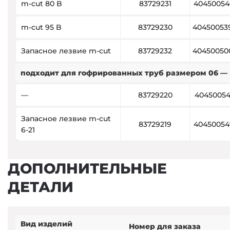
m-cut 80 B
83729231
40450054
m-cut 95 B
83729230
40450053
Запасное лезвие m-cut
83729232
40450050
подходит для гофрированных труб размером 06 — 
—
83729220
40450054
Запасное лезвие m-cut
83729219
40450054
6-21
ДОПОЛНИТЕЛЬНЫЕ
ДЕТАЛИ
Вид изделий
Номер для заказа