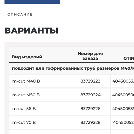
ОПИСАНИЕ
ВАРИАНТЫ
Номер для
Вид изделий
заказа
GTI
подходит для гофрированных труб размеров M40/P
m-cut M40 B
83729222
40450053
m-cut M50 B
83729224
40450050
m-cut 56 B
83729226
40450053
m-cut 70 B
83729228
40450052