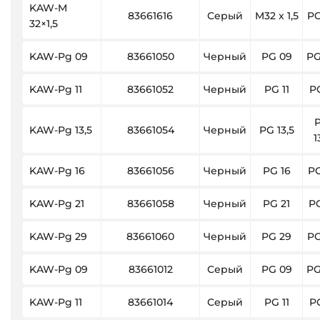
KAW-M
83661616
Серый
M32 x 1,5
PG
32×1,5
KAW-Pg 09
83661050
Черный
PG 09
PG
KAW-Pg 11
83661052
Черный
PG 11
PG
KAW-Pg 13,5
83661054
Черный
PG 13,5
1
KAW-Pg 16
83661056
Черный
PG 16
PG
KAW-Pg 21
83661058
Черный
PG 21
PG
KAW-Pg 29
83661060
Черный
PG 29
PG
KAW-Pg 09
83661012
Серый
PG 09
PG
KAW-Pg 11
83661014
Серый
PG 11
PG