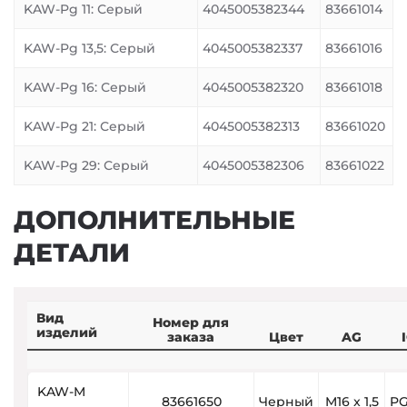
KAW-Pg 11: Серый
4045005382344
83661014
KAW-Pg 13,5: Серый
4045005382337
83661016
KAW-Pg 16: Серый
4045005382320
83661018
KAW-Pg 21: Серый
4045005382313
83661020
KAW-Pg 29: Серый
4045005382306
83661022
ДОПОЛНИТЕЛЬНЫЕ
ДЕТАЛИ
Вид
Номер для
изделий
заказа
Цвет
AG
KAW-M
83661650
Черный
M16 x 1,5
PG