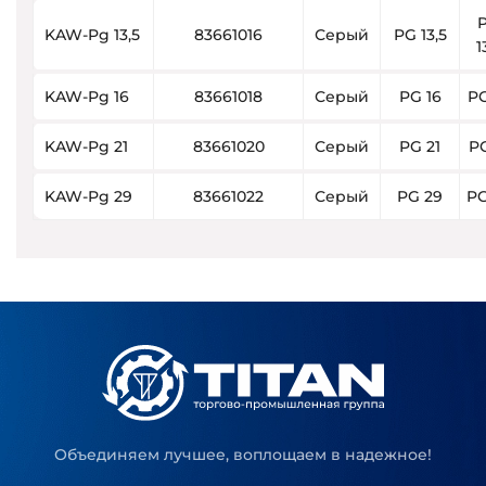
KAW-Pg 13,5
83661016
Серый
PG 13,5
1
KAW-Pg 16
83661018
Серый
PG 16
PG
KAW-Pg 21
83661020
Серый
PG 21
PG
KAW-Pg 29
83661022
Серый
PG 29
PG
Объединяем лучшее, воплощаем в надежное!