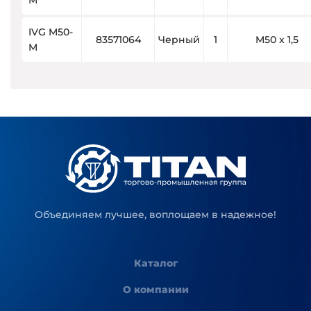
M
IVG M50-
83571064
Черный
1
M50 x 1,5
M
Объединяем лучшее, воплощаем в надежное!
Каталог
О компании