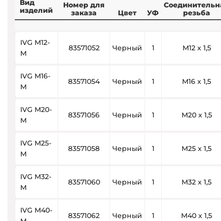
Вид
Номер для
Соединительн
изделий
заказа
Цвет
УФ
резьба
IVG M12-
83571052
Черный
1
M12 x 1,5
M
IVG M16-
83571054
Черный
1
M16 x 1,5
M
IVG M20-
83571056
Черный
1
M20 x 1,5
M
IVG M25-
83571058
Черный
1
M25 x 1,5
M
IVG M32-
83571060
Черный
1
M32 x 1,5
M
IVG M40-
83571062
Черный
1
M40 x 1,5