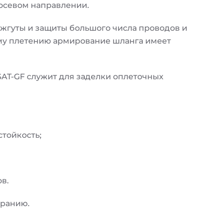
 осевом направлении.
 жгуты и защиты большого числа проводов и
му плетению армирование шланга имеет
AT-GF служит для заделки оплеточных
стойкость;
в.
иранию.