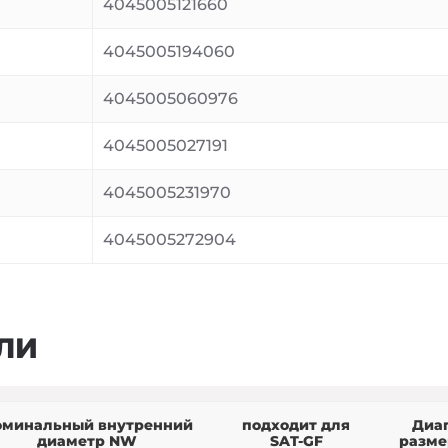
4045005121660
4045005194060
4045005060976
4045005027191
4045005231970
4045005272904
ЛИ
оминальный внутренний
подходит для
Диа
диаметр NW
SAT-GF
разме