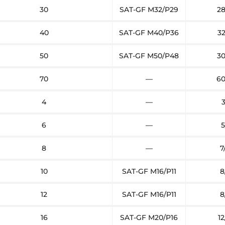
30
SAT-GF M32/P29
28
40
SAT-GF M40/P36
32
50
SAT-GF M50/P48
30
70
—
60
4
—
3
6
—
5
8
—
7
10
SAT-GF M16/P11
8
12
SAT-GF M16/P11
8
16
SAT-GF M20/P16
12