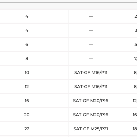
4
—
2
4
—
3
6
—
5
8
—
7
10
SAT-GF M16/P11
8
12
SAT-GF M16/P11
8
16
SAT-GF M20/P16
12
20
SAT-GF M20/P16
16
22
SAT-GF M25/P21
18