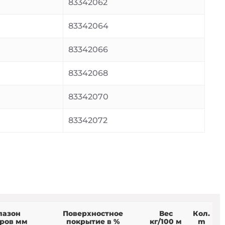
83342062
83342064
83342066
83342068
83342070
83342072
пазон
Поверхностное
Вес
Кол.
ров мм
покрытие в %
кг/100 м
m