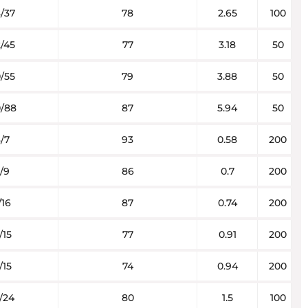
/37
78
2.65
100
/45
77
3.18
50
/55
79
3.88
50
/88
87
5.94
50
/7
93
0.58
200
/9
86
0.7
200
/16
87
0.74
200
/15
77
0.91
200
/15
74
0.94
200
/24
80
1.5
100