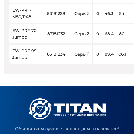
EW-PRF-
83181228
Серый
0
46.3
54
M50/P48
EW-PRF-70
83181232
Серый
0
68.4
80
Jumbo
EW-PRF-95
83181234
Серый
0
89.4
106.1
Jumbo
Объединяем лучшее, воплощаем в надежное!