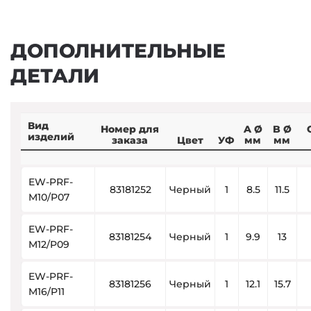
ДОПОЛНИТЕЛЬНЫЕ
ДЕТАЛИ
Вид
Номер для
A Ø
B Ø
изделий
заказа
Цвет
УФ
мм
мм
EW-PRF-
83181252
Черный
1
8.5
11.5
M10/P07
EW-PRF-
83181254
Черный
1
9.9
13
M12/P09
EW-PRF-
83181256
Черный
1
12.1
15.7
M16/P11