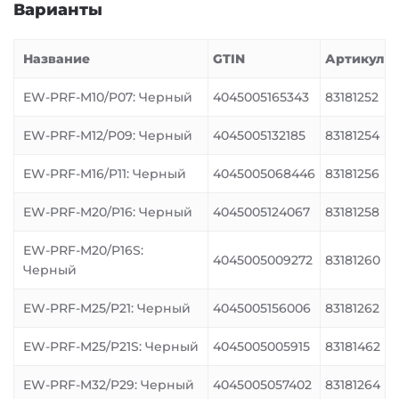
Варианты
Название
GTIN
Артикул
EW-PRF-M10/P07: Черный
4045005165343
83181252
EW-PRF-M12/P09: Черный
4045005132185
83181254
EW-PRF-M16/P11: Черный
4045005068446
83181256
EW-PRF-M20/P16: Черный
4045005124067
83181258
EW-PRF-M20/P16S:
4045005009272
83181260
Черный
EW-PRF-M25/P21: Черный
4045005156006
83181262
EW-PRF-M25/P21S: Черный
4045005005915
83181462
EW-PRF-M32/P29: Черный
4045005057402
83181264