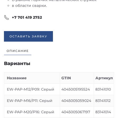
в области сварки.
+7 701 419 2752
ОСТАВИТЬ ЗАЯВКУ
ОПИСАНИЕ
Варианты
Название
GTIN
Артикул
EW-PAP-M12/P09: Серый
4045005195524
83141010
EW-PAP-M16/P11: Серый
4045005059024
83141012
EW-PAP-M20/P16: Серый
4045005067197
83141014