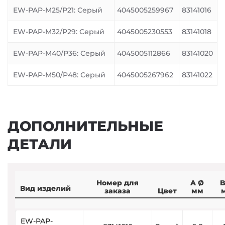
EW-PAP-M25/P21: Серый
4045005259967
83141016
EW-PAP-M32/P29: Серый
4045005230553
83141018
EW-PAP-M40/P36: Серый
4045005112866
83141020
EW-PAP-M50/P48: Серый
4045005267962
83141022
ДОПОЛНИТЕЛЬНЫЕ
ДЕТАЛИ
Номер для
A Ø
B
Вид изделий
заказа
Цвет
мм
EW-PAP-