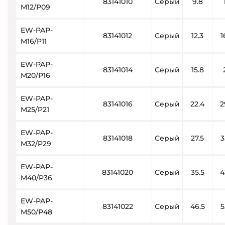
83141010
Серый
9.8
M12/P09
EW-PAP-
83141012
Серый
12.3
1
M16/P11
EW-PAP-
83141014
Серый
15.8
M20/P16
EW-PAP-
83141016
Серый
22.4
2
M25/P21
EW-PAP-
83141018
Серый
27.5
3
M32/P29
EW-PAP-
83141020
Серый
35.5
4
M40/P36
EW-PAP-
83141022
Серый
46.5
5
M50/P48