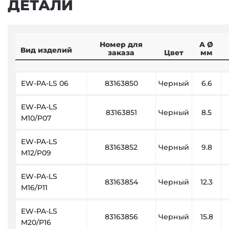
ДЕТАЛИ
Номер для
A Ø
Вид изделий
заказа
Цвет
мм
EW-PA-LS 06
83163850
Черный
6.6
EW-PA-LS
83163851
Черный
8.5
M10/P07
EW-PA-LS
83163852
Черный
9.8
M12/P09
EW-PA-LS
83163854
Черный
12.3
M16/P11
EW-PA-LS
83163856
Черный
15.8
M20/P16