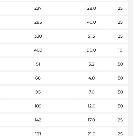
237
28.0
25
285
40.0
25
330
51.5
25
400
90.0
10
51
3.2
50
68
4.0
50
95
7.0
50
109
12.0
50
142
17.0
25
191
21.0
25