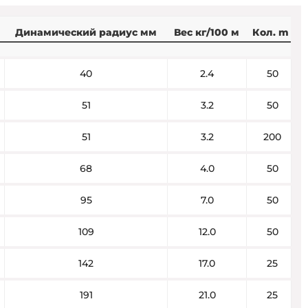
Динамический радиус мм
Вес кг/100 м
Кол. m
40
2.4
50
51
3.2
50
51
3.2
200
68
4.0
50
95
7.0
50
109
12.0
50
142
17.0
25
191
21.0
25