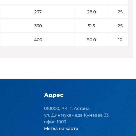
237
28.0
25
330
51.5
25
400
90.0
10
Адрес
010000, РК, г. Астана,
ул. Динмухамеда Кунаева 33,
офис 1003
Метка на карте