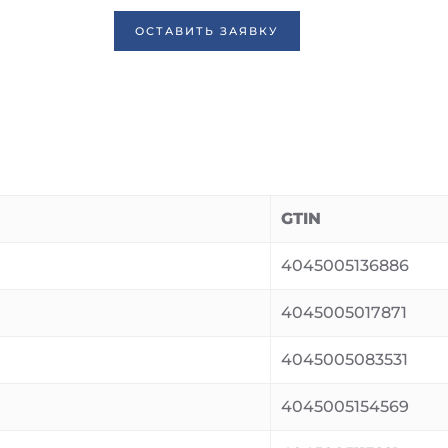
ОСТАВИТЬ ЗАЯВКУ
GTIN
4045005136886
4045005017871
4045005083531
4045005154569