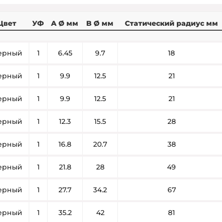
Цвет
УФ
A Ø мм
B Ø мм
Статический радиус мм
ерный
1
6.45
9.7
18
ерный
1
9.9
12.5
21
ерный
1
9.9
12.5
21
ерный
1
12.3
15.5
28
ерный
1
16.8
20.7
38
ерный
1
21.8
28
49
ерный
1
27.7
34.2
67
ерный
1
35.2
42
81