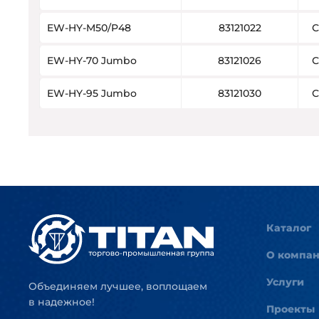
EW-HY-M50/P48
83121022
С
EW-HY-70 Jumbo
83121026
С
EW-HY-95 Jumbo
83121030
С
Каталог
О компа
Услуги
Объединяем лучшее, воплощаем
в надежное!
Проекты