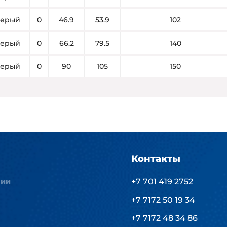
ерый
0
46.9
53.9
102
ерый
0
66.2
79.5
140
ерый
0
90
105
150
Контакты
нии
+7 701 419 2752
+7 7172 50 19 34
+7 7172 48 34 86