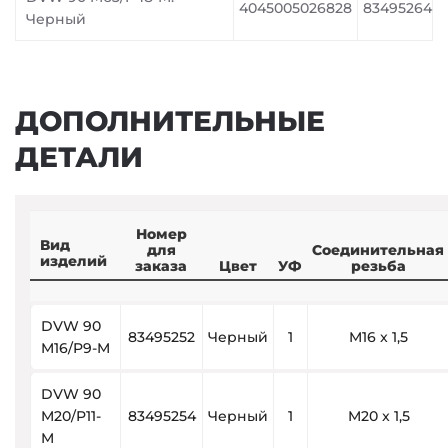
4045005026828
83495264
Черный
ДОПОЛНИТЕЛЬНЫЕ
ДЕТАЛИ
Номер
Вид
для
Соединительная
изделий
заказа
Цвет
УФ
резьба
DVW 90
83495252
Черный
1
M16 x 1,5
M16/P9-M
DVW 90
M20/P11-
83495254
Черный
1
M20 x 1,5
M