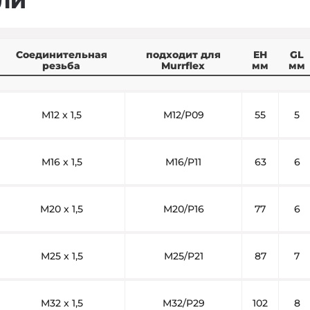
ЛИ
Соединительная
подходит для
EH
GL
резьба
Murrflex
мм
мм
M12 x 1,5
M12/P09
55
5
M16 x 1,5
M16/P11
63
6
M20 x 1,5
M20/P16
77
6
M25 x 1,5
M25/P21
87
7
M32 x 1,5
M32/P29
102
8