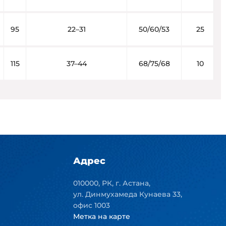
95
22–31
50/60/53
25
115
37–44
68/75/68
10
Адрес
010000, РК, г. Астана,
ул. Динмухамеда Кунаева 33,
офис 1003
Метка на карте