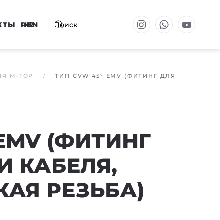
КТЫ
RU
KZ
EN
ИЯ M-TOP
ТИП CVW 45° EMV (ФИТИНГ ДЛЯ
 EMV (ФИТИНГ
И КАБЕЛЯ,
АЯ РЕЗЬБА)