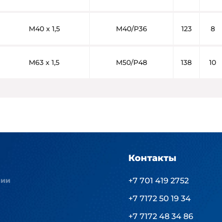
M40 x 1,5
M40/P36
123
8
M63 x 1,5
M50/P48
138
10
Контакты
нии
+7 701 419 2752
+7 7172 50 19 34
+7 7172 48 34 86