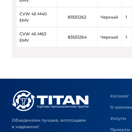
EMV
CVW 45 M40
83551262
Черный
1
EMV
CVW 45 M63
83551264
Черный
1
EMV
Каталог
О компа
Услуги
Объединяем лучшее, воплощаем
в надежное!
Проекты