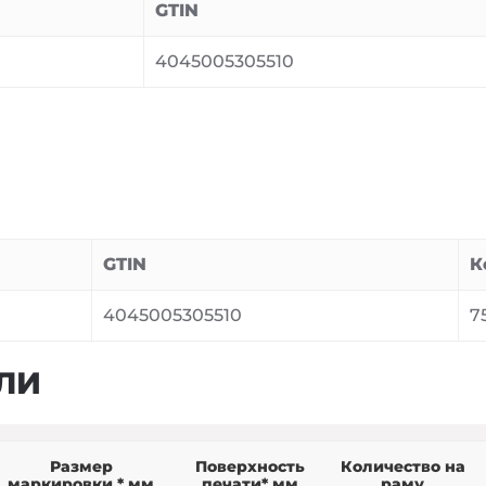
GTIN
4045005305510
GTIN
К
4045005305510
7
ЛИ
Размер
Поверхность
Количество на
маркировки * мм
печати* мм
раму