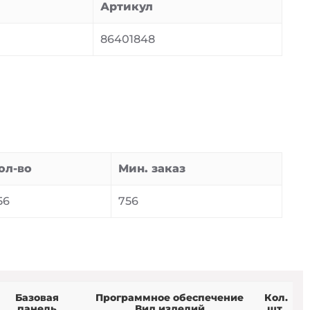
Артикул
86401848
ол-во
Мин. заказ
56
756
Базовая
Программное обеспечение
Кол.
панель
Вид изделий
шт.