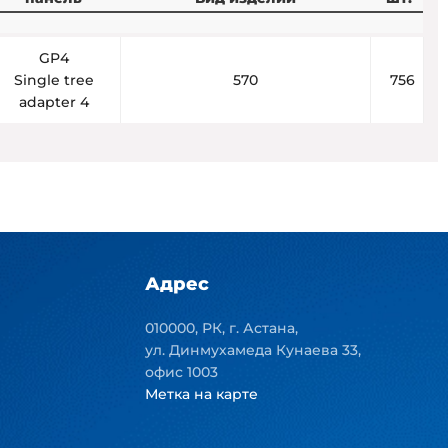
GP4
Single tree
570
756
adapter 4
Адрес
010000, РК, г. Астана,
ул. Динмухамеда Кунаева 33,
офис 1003
Метка на карте