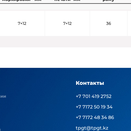
7×12
7×12
36
Контакты
нии
+7 701 419 2752
+7 7172 50 19 34
+7 7172 48 34 86
tpgt@tpgt.kz
ы