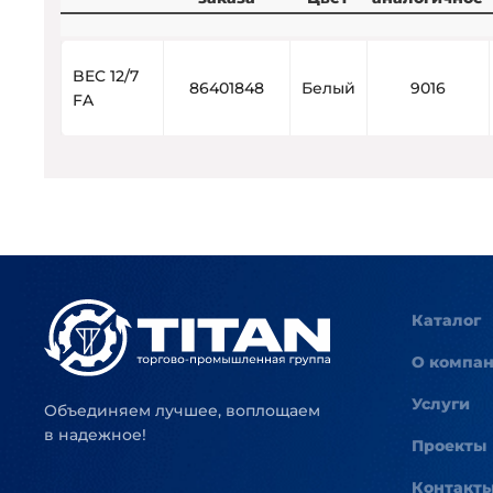
BEC 12/7
86401848
Белый
9016
FA
Каталог
О компа
Услуги
Объединяем лучшее, воплощаем
в надежное!
Проекты
Контакт