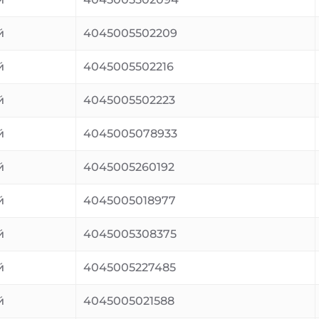
й
4045005502209
й
4045005502216
й
4045005502223
й
4045005078933
й
4045005260192
й
4045005018977
й
4045005308375
й
4045005227485
й
4045005021588