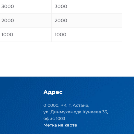
3000
3000
2000
2000
1000
1000
Адрес
010000, РК, г. Астана,
ул. Динмухамеда Кунаева 33,
офис 1003
Метка на карте