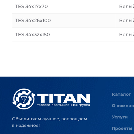
TES 34x17x70
Белы
TES 34x26x100
Белы
TES 34x32x150
Белы
Каталог
О компа
Услуги
Объединяем лучшее, воплощаем
в надежное!
Проекты