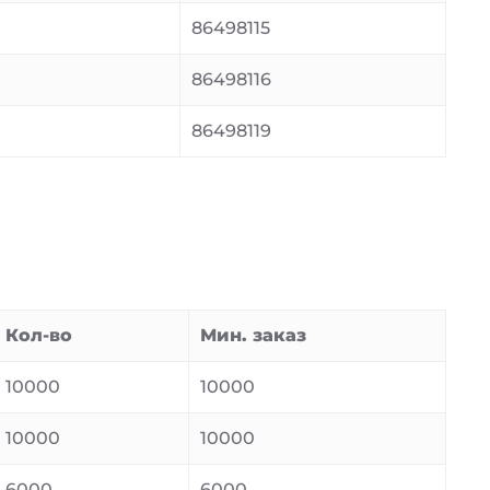
86498115
86498116
86498119
Кол-во
Мин. заказ
10000
10000
10000
10000
6000
6000