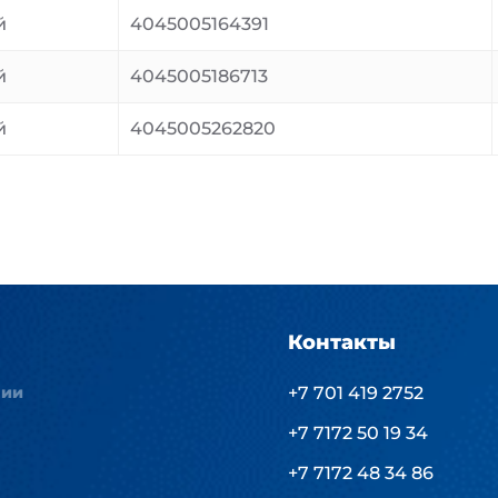
й
4045005164391
й
4045005186713
й
4045005262820
Контакты
нии
+7 701 419 2752
+7 7172 50 19 34
+7 7172 48 34 86