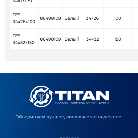
34x17x70
TES
86498108
Белый
34×26
100
34x26x100
TES
86498109
Белый
34×32
150
34x32x150
Объединяем лучшее, воплощаем в надежное!