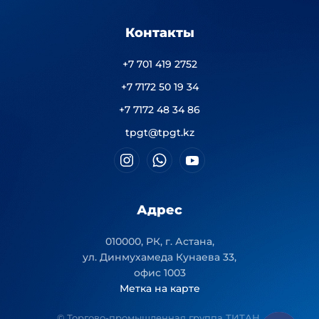
Контакты
+7 701 419 2752
+7 7172 50 19 34
+7 7172 48 34 86
tpgt@tpgt.kz
Адрес
010000, РК, г. Астана,
ул. Динмухамеда Кунаева 33,
офис 1003
Метка на карте
© Торгово-промышленная группа ТИТАН.