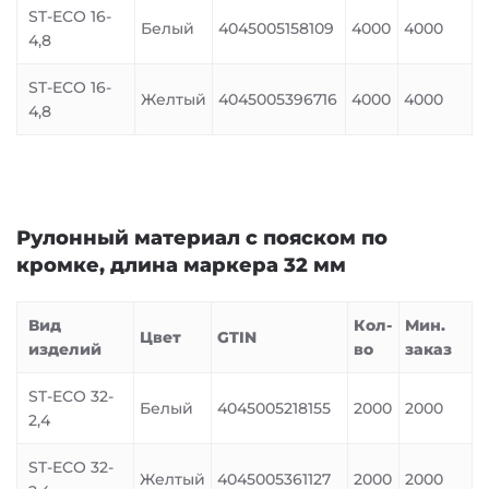
ST-ECO 16-
Белый
4045005158109
4000
4000
4,8
ST-ECO 16-
Желтый
4045005396716
4000
4000
4,8
Рулонный материал с пояском по
кромке, длина маркера 32 мм
Вид
Кол-
Мин.
Цвет
GTIN
изделий
во
заказ
ST-ECO 32-
Белый
4045005218155
2000
2000
2,4
ST-ECO 32-
Желтый
4045005361127
2000
2000