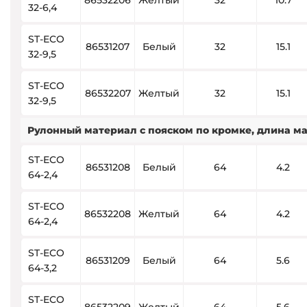
86532206
Желтый
32
10.7
32-6,4
ST-ECO
86531207
Белый
32
15.1
32-9,5
ST-ECO
86532207
Желтый
32
15.1
32-9,5
Рулонный материал с пояском по кромке, длина м
ST-ECO
86531208
Белый
64
4.2
64-2,4
ST-ECO
86532208
Желтый
64
4.2
64-2,4
ST-ECO
86531209
Белый
64
5.6
64-3,2
ST-ECO