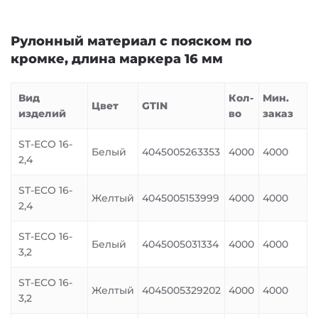
Рулонный материал с пояском по
кромке, длина маркера 16 мм
Вид
Кол-
Мин.
Цвет
GTIN
изделий
во
заказ
ST-ECO 16-
Белый
4045005263353
4000
4000
2,4
ST-ECO 16-
Желтый
4045005153999
4000
4000
2,4
ST-ECO 16-
Белый
4045005031334
4000
4000
3,2
ST-ECO 16-
Желтый
4045005329202
4000
4000
3,2