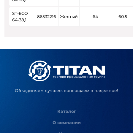
ST-ECO
86532216
Желтый
64
60.5
64-38,1
Объединяем лучшее, воплощаем в надежное!
Каталог
О компании