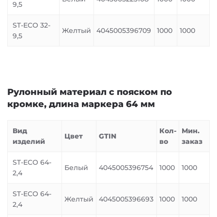
9,5
ST-ECO 32-
Желтый
4045005396709
1000
1000
9,5
Рулонный материал с пояском по
кромке, длина маркера 64 мм
Вид
Кол-
Мин.
Цвет
GTIN
изделий
во
заказ
ST-ECO 64-
Белый
4045005396754
1000
1000
2,4
ST-ECO 64-
Желтый
4045005396693
1000
1000
2,4