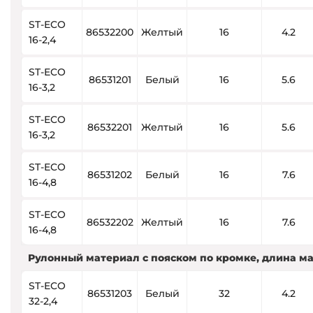
ST-ECO
86532200
Желтый
16
4.2
16-2,4
ST-ECO
86531201
Белый
16
5.6
16-3,2
ST-ECO
86532201
Желтый
16
5.6
16-3,2
ST-ECO
86531202
Белый
16
7.6
16-4,8
ST-ECO
86532202
Желтый
16
7.6
16-4,8
Рулонный материал с пояском по кромке, длина м
ST-ECO
86531203
Белый
32
4.2
32-2,4