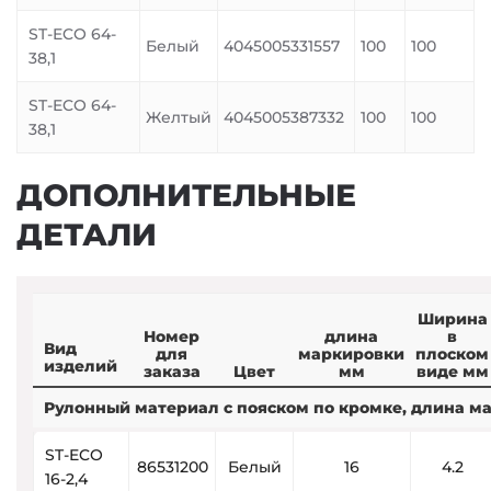
ST-ECO 64-
Белый
4045005331557
100
100
38,1
ST-ECO 64-
Желтый
4045005387332
100
100
38,1
ДОПОЛНИТЕЛЬНЫЕ
ДЕТАЛИ
Ширина
Номер
длина
в
Вид
для
маркировки
плоском
изделий
заказа
Цвет
мм
виде мм
Рулонный материал с пояском по кромке, длина ма
ST-ECO
86531200
Белый
16
4.2
16-2,4