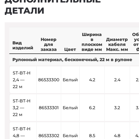
ДЕТАЛИ
Ширина
Об
Номер
в
Диаметр
у
Вид
для
плоском
кабеля
от
изделий
заказа
Цвет
виде мм
Макс. мм
Рулонный материал, бесконечный, 22 м в рулоне
ST-BT-H
2,4 —
86533300
Белый
4.2
2.4
2
22 м
ST-BT-H
3,2 —
86533301
Белый
6.2
3.2
3
22 м
ST-BT-H
4,8 —
86533302
Белый
8.5
4.8
4