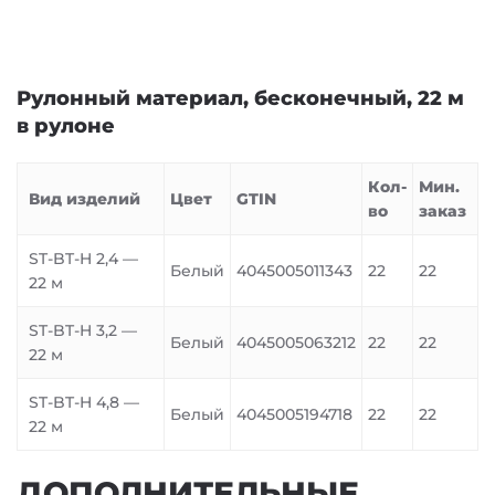
Рулонный материал, бесконечный, 22 м
в рулоне
Кол-
Мин.
Вид изделий
Цвет
GTIN
во
заказ
ST-BT-H 2,4 —
Белый
4045005011343
22
22
22 м
ST-BT-H 3,2 —
Белый
4045005063212
22
22
22 м
ST-BT-H 4,8 —
Белый
4045005194718
22
22
22 м
ДОПОЛНИТЕЛЬНЫЕ