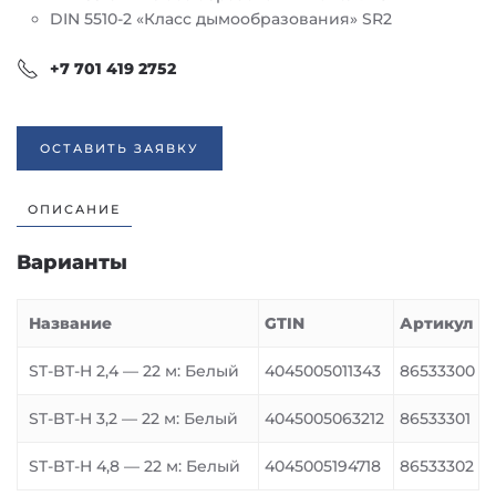
DIN 5510-2 «Класс дымообразования» SR2
+7 701 419 2752
ОСТАВИТЬ ЗАЯВКУ
ОПИСАНИЕ
Варианты
Название
GTIN
Артикул
ST-BT-H 2,4 — 22 м: Белый
4045005011343
86533300
ST-BT-H 3,2 — 22 м: Белый
4045005063212
86533301
ST-BT-H 4,8 — 22 м: Белый
4045005194718
86533302