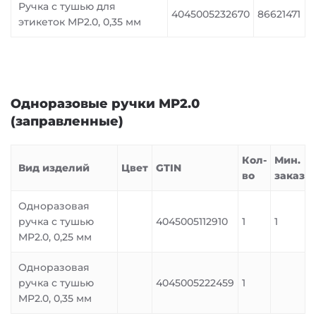
Ручка с тушью для
4045005232670
86621471
этикеток MP2.0, 0,35 мм
Одноразовые ручки MP2.0
(заправленные)
Кол-
Мин.
Вид изделий
Цвет
GTIN
во
заказ
Одноразовая
ручка с тушью
4045005112910
1
1
MP2.0, 0,25 мм
Одноразовая
ручка с тушью
4045005222459
1
MP2.0, 0,35 мм