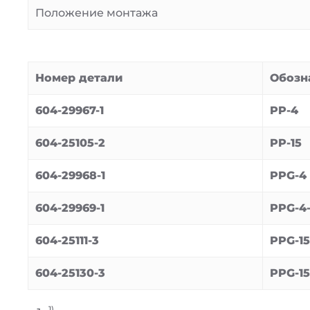
Положение монтажа
Номер детали
Обозн
604-29967-1
PP-4
604-25105-2
PP-15
604-29968-1
PPG-4
604-29969-1
PPG-4
604-25111-3
PPG-15
604-25130-3
PPG-1
1)