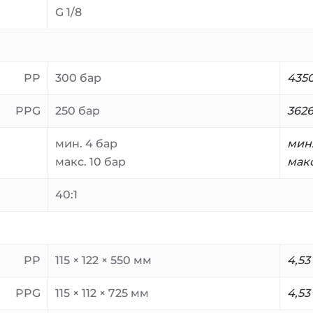
G 1/8
PP
300 бар
435
PPG
250 бар
362
мин. 4 бар
мин
макс. 10 бар
макс
40:1
PP
115 × 122 × 550 мм
4,53
PPG
115 × 112 × 725 мм
4,53