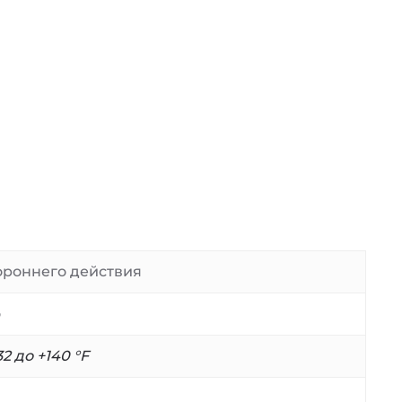
ороннего действия
о
32 до +140 °F