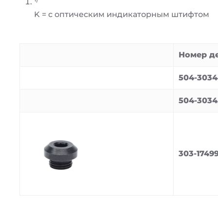
K = с оптическим индикаторным штифтом
Номер д
504-3034
504-3034
303-17499