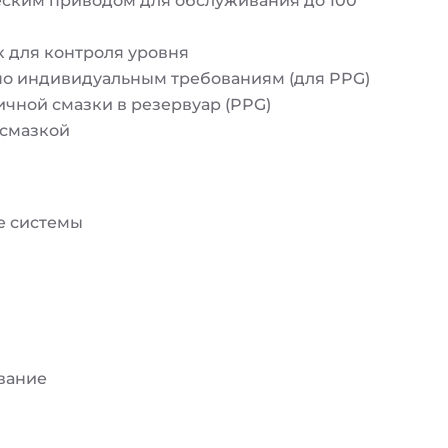
еским приводом для обслуживания до 100
 для контроля уровня
о индивидуальным требованиям (для PPG)
ичной смазки в резервуар (PPG)
 смазкой
е системы
вание