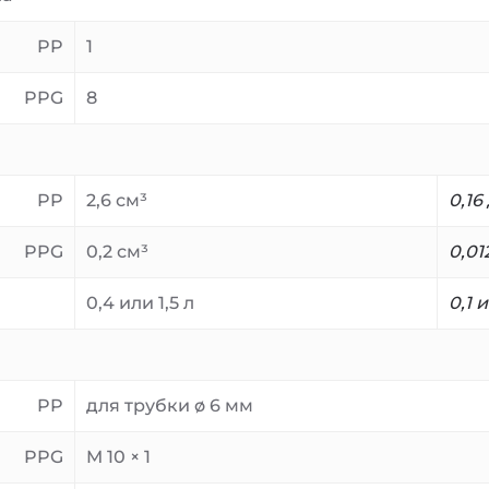
PP
1
PPG
8
PP
2,6 см³
0,16
PPG
0,2 см³
0,01
0,4 или 1,5 л
0,1 
PP
для трубки ø 6 мм
PPG
M 10 × 1