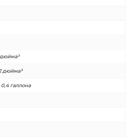
 дюйма³
2 дюйма³
и 0,4 галлона