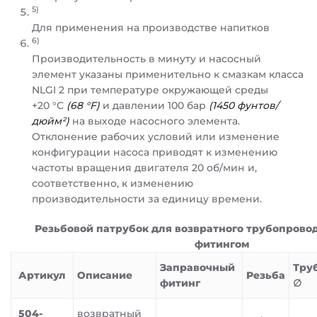
5)
Для применения на производстве напитков
6)
Производительность в минуту и насосный
элемент указаны применительно к смазкам класса
NLGI 2 при температуре окружающей среды
+20 °C
(68 °F)
и давлении 100 бар
(1450 фунтов/
дюйм²)
на выходе насосного элемента.
Отклонение рабочих условий или изменение
конфигурации насоса приводят к изменению
частоты вращения двигателя 20 об/мин и,
соответственно, к изменению
производительности за единицу времени.
Резьбовой патрубок для возвратного трубопрово
фитингом
Заправочный
Тру
Артикул
Описание
Резьба
фитинг
∅
504-
возвратный