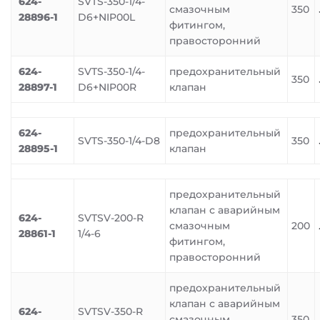
624-
SVTS-350-1/4-
смазочным
350
28896-1
D6+NIP00L
фитингом,
правосторонний
624-
SVTS-350-1/4-
предохранительный
350
28897-1
D6+NIP00R
клапан
624-
предохранительный
SVTS-350-1/4-D8
350
28895-1
клапан
предохранительный
клапан с аварийным
624-
SVTSV-200-R
смазочным
200
28861-1
1/4-6
фитингом,
правосторонний
предохранительный
клапан с аварийным
624-
SVTSV-350-R
смазочным
350