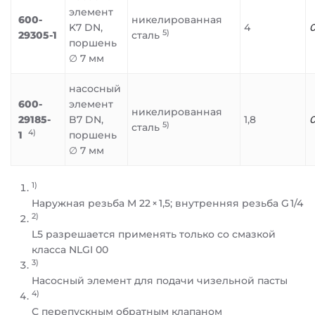
элемент
600-
никелированная
K7 DN,
4
0
5)
29305-1
сталь
поршень
∅ 7 мм
насосный
600-
элемент
никелированная
29185-
B7 DN,
1,8
0
5)
сталь
4)
1
поршень
∅ 7 мм
1)
Наружная резьба M 22 × 1,5; внутренняя резьба G 1/4
2)
L5 разрешается применять только со смазкой
класса NLGI 00
3)
Насосный элемент для подачи чизельной пасты
4)
С перепускным обратным клапаном