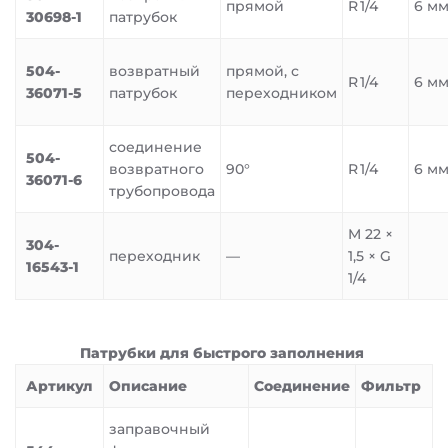
прямой
R 1/4
6 м
30698-1
патрубок
504-
возвратный
прямой, с
R 1/4
6 м
36071-5
патрубок
переходником
соединение
504-
возвратного
90°
R 1/4
6 м
36071-6
трубопровода
M 22 ×
304-
переходник
—
1,5 × G
16543-1
1/4
Патрубки для быстрого заполнения
Артикул
Описание
Соединение
Фильтр
заправочный