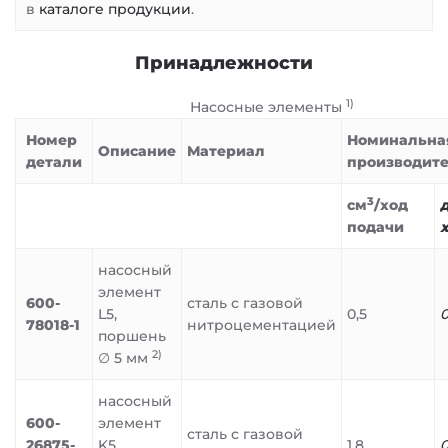
в
каталоге продукции
.
Принадлежности
1)
Насосные элементы
Номер
Номинальна
Описание
Материал
детали
производите
3
см
/ход
подачи
насосный
элемент
600-
сталь с газовой
L5,
0,5
0
78018-1
нитроцементацией
поршень
2)
∅ 5 мм
насосный
600-
элемент
сталь с газовой
26875-
K5,
1,8
0