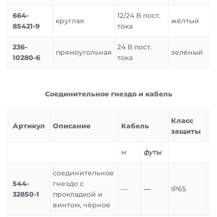
664-
12/24 В пост.
круглая
жёлтый
85421-9
тока
236-
24 В пост.
прямоугольная
зелёный
10280-6
тока
Соединительное гнездо и кабель
Класс
Артикул
Описание
Кабель
защиты
м
футы
соединительное
544-
гнездо с
—
—
IP65
32850-1
прокладкой и
винтом, чёрное