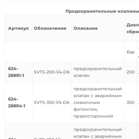
Предохранительные клапаны
Давл
Артикул
Обозначение
Описание
сбро
бар
624-
предохранительный
SVTS-200-1/4-D6
200
28891-1
клапан
предохранительный
клапан с аварийным
624-
SVTS-350-1/4-D6
смазочным
350
28894-1
фитингом,
правосторонний
предохранительный
клапан с аварийным