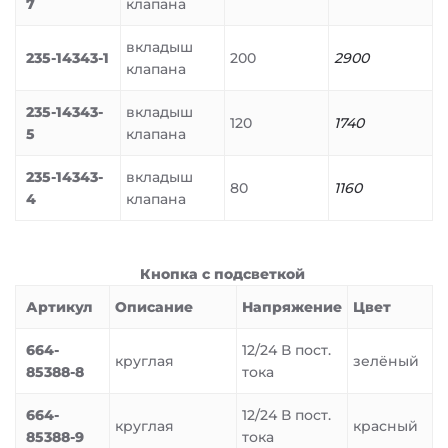
7
клапана
вкладыш
235-14343-1
200
2900
клапана
235-14343-
вкладыш
120
1740
5
клапана
235-14343-
вкладыш
80
1160
4
клапана
Кнопка с подсветкой
Артикул
Описание
Напряжение
Цвет
664-
12/24 В пост.
круглая
зелёный
85388-8
тока
664-
12/24 В пост.
круглая
красный
85388-9
тока