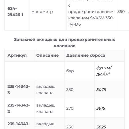
с
624-
манометр
предохранительным
350
29426-1
клапаном SVKSV-350-
1/4-D6
Запасной вкладыш для предохранительных
клапанов
Артикул
Описание
Давление сброса
фунты/
бар
дюйм²
235-14343-
вкладыш
350
5075
3
клапана
235-14343-
вкладыш
270
3915
2
клапана
235-14343-
вкладыш
250
3625