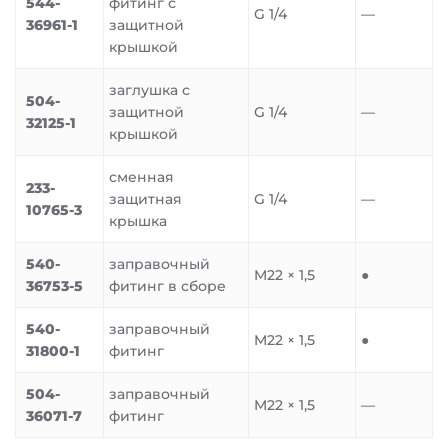
544-
фитинг с
G 1/4
—
36961-1
защитной
крышкой
заглушка с
504-
защитной
G 1/4
—
32125-1
крышкой
сменная
233-
защитная
G 1/4
—
10765-3
крышка
540-
заправочный
M22 × 1,5
●
36753-5
фитинг в сборе
540-
заправочный
M22 × 1,5
●
31800-1
фитинг
504-
заправочный
M22 × 1,5
—
36071-7
фитинг