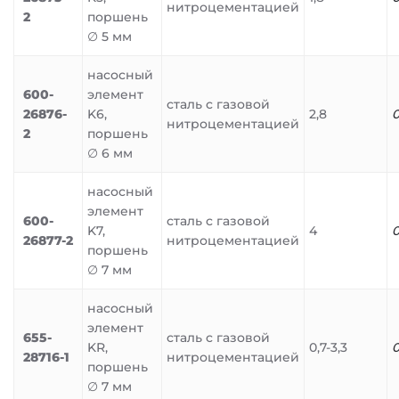
нитроцементацией
2
поршень
∅ 5 мм
насосный
600-
элемент
сталь с газовой
26876-
K6,
2,8
0
нитроцементацией
2
поршень
∅ 6 мм
насосный
элемент
600-
сталь с газовой
K7,
4
0
26877-2
нитроцементацией
поршень
∅ 7 мм
насосный
элемент
655-
сталь с газовой
KR,
0,7-3,3
0
28716-1
нитроцементацией
поршень
∅ 7 мм