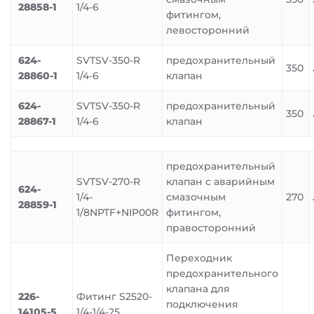
28858-1
1/4-6
фитингом,
левосторонний
624-
SVTSV-350-R
предохранительный
350
28860-1
1/4-6
клапан
624-
SVTSV-350-R
предохранительный
350
28867-1
1/4-6
клапан
предохранительный
SVTSV-270-R
клапан с аварийным
624-
1/4-
смазочным
270
28859-1
1/8NPTF+NIP00R
фитингом,
правосторонний
Переходник
предохранительного
клапана для
226-
Фитинг S2520-
подключения
14105-5
1/4-1/4-25