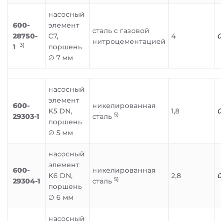
насосный
600-
элемент
сталь с газовой
28750-
C7,
4
0
нитроцементацией
3)
1
поршень
∅ 7 мм
насосный
элемент
600-
никелированная
K5 DN,
1,8
0
5)
29303-1
сталь
поршень
∅ 5 мм
насосный
элемент
600-
никелированная
K6 DN,
2,8
0
5)
29304-1
сталь
поршень
∅ 6 мм
насосный