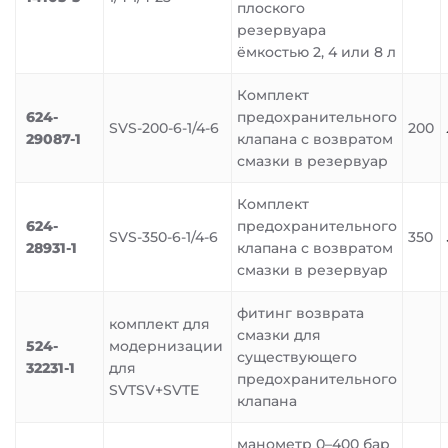
плоского
резервуара
ёмкостью 2, 4 или 8 л
Комплект
624-
предохранительного
SVS-200-6-1/4-6
200
29087-1
клапана с возвратом
смазки в резервуар
Комплект
624-
предохранительного
SVS-350-6-1/4-6
350
28931-1
клапана с возвратом
смазки в резервуар
фитинг возврата
комплект для
смазки для
524-
модернизации
существующего
32231-1
для
предохранительного
SVTSV+SVTE
клапана
манометр 0–400 бар