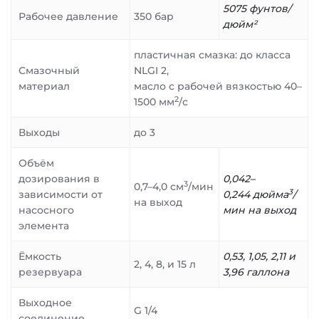
5075 фунтов/
Рабочее давление
350 бар
дюйм²
пластичная смазка: до класса
Смазочный
NLGI 2,
материал
масло с рабочей вязкостью 40–
2
1500 мм
/с
Выходы
до 3
Объём
дозирования в
0,042–
3
0,7–4,0 см
/мин
3
зависимости от
0,244 дюйма
/
на выход
насосного
мин на выход
элемента
Ёмкость
0,53, 1,05, 2,11 и
2, 4, 8, и 15 л
резервуара
3,96 галлона
Выходное
G 1/4
соединение