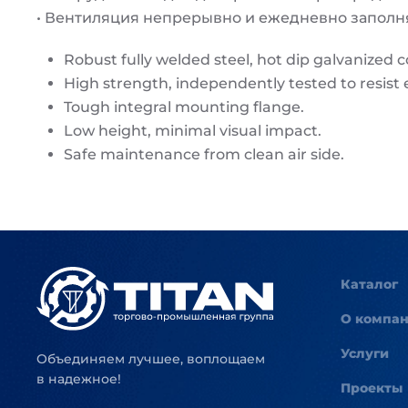
• Вентиляция непрерывно и ежедневно запол
Robust fully welded steel, hot dip galvanized 
High strength, independently tested to resist e
Tough integral mounting flange.
Low height, minimal visual impact.
Safe maintenance from clean air side.
Каталог
О компа
Услуги
Объединяем лучшее, воплощаем
в надежное!
Проекты