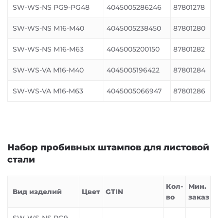
SW-WS-NS PG9-PG48
4045005286246
87801278
SW-WS-NS M16-M40
4045005238450
87801280
SW-WS-NS M16-M63
4045005200150
87801282
SW-WS-VA M16-M40
4045005196422
87801284
SW-WS-VA M16-M63
4045005066947
87801286
Набор пробивных штампов для листовой
стали
Кол-
Мин.
Вид изделий
Цвет
GTIN
во
заказ