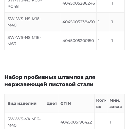
SW-WS-NS PG9-
4045005286246
1
1
PG48
SW-WS-NS M16-
4045005238450
1
1
M40
SW-WS-NS M16-
4045005200150
1
1
M63
Набор пробивных штампов для
нержавеющей листовой стали
Кол-
Мин.
Вид изделий
Цвет
GTIN
во
заказ
SW-WS-VA M16-
4045005196422
1
1
M40