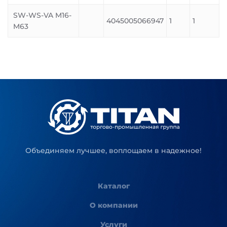
SW-WS-VA M16-
4045005066947
1
1
M63
Объединяем лучшее, воплощаем в надежное!
Каталог
О компании
Услуги