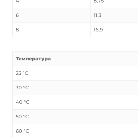
4
8,75
6
11,3
8
16,9
Температура
23 °C
30 °C
40 °C
50 °C
60 °C